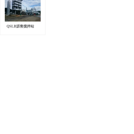
QSLB沥青搅拌站